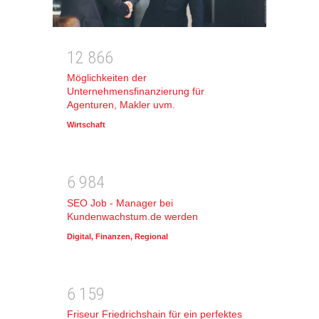
1
2
8
6
6
Möglichkeiten der
Unternehmensfinanzierung für
Agenturen, Makler uvm.
Wirtschaft
6
9
8
4
SEO Job - Manager bei
Kundenwachstum.de werden
Digital
,
Finanzen
,
Regional
6
1
5
9
Friseur Friedrichshain für ein perfektes