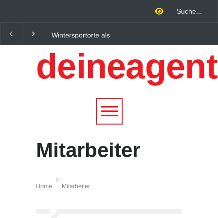
Wintersportorte als
Regionalökonomie im
Wirtschaftsfaktor: Wie
digitalen Zeitalter: W
deineagent
Alpenregionen von
lokale Expertise
Qualitätstourismus
Unternehmen nachhalt
profitieren
wachsen lässt
Mitarbeiter
Home
Mitarbeiter