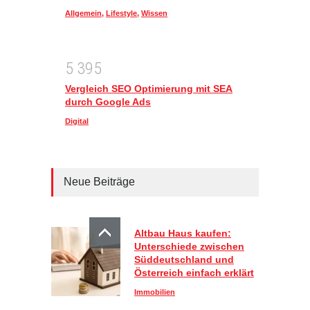
Allgemein
,
Lifestyle
,
Wissen
5
3
9
5
Vergleich SEO Optimierung mit SEA
durch Google Ads
Digital
Neue Beiträge
Altbau Haus kaufen:
Unterschiede zwischen
Süddeutschland und
Österreich einfach erklärt
Immobilien