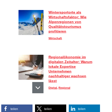
Wintersportorte als
Wirtschaftsfaktor: Wie
Alpenregionen von
Qualitätstourismus
profitieren
Wirtschaft
Regionalökonomie im
digitalen Zeitalter: Warum
lokale Expertise
Unternehmen
nachhaltiger wachsen
lässt
Digital
,
Regional
Sportlich, aber stylisch:
teilen
teilen
teilen
So kombinieren Sie