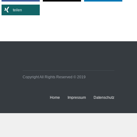
Activewear im Alltag
teilen
Lifestyle
Effiziente
Bürobeleuchtungen:
Kleine Umstellung, große
Wirkung auf Energie- und
Baukosten
Immobilien
Copyright All Rights Reserved © 2019
Home
Impressum
Datenschutz