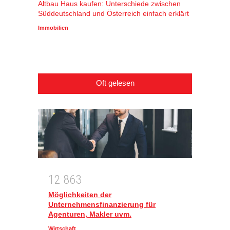
Altbau Haus kaufen: Unterschiede zwischen
Winters
Süddeutschland und Österreich einfach erklärt
Alpenr
profiti
Immobilien
Wirtscha
Oft gelesen
1
2
8
6
3
Möglichkeiten der
Unternehmensfinanzierung für
Agenturen, Makler uvm.
Wirtschaft