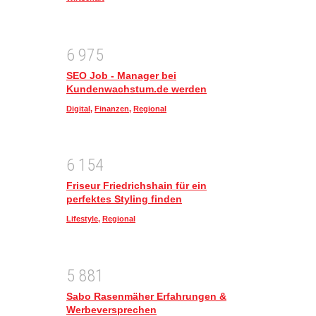
6
9
7
5
SEO Job - Manager bei
Kundenwachstum.de werden
Digital
,
Finanzen
,
Regional
6
1
5
4
Friseur Friedrichshain für ein
perfektes Styling finden
Lifestyle
,
Regional
5
8
8
1
Sabo Rasenmäher Erfahrungen &
Werbeversprechen