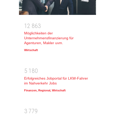
1
2
8
6
3
Möglichkeiten der
Unternehmensfinanzierung für
Agenturen, Makler uvm.
Wirtschaft
5
1
8
0
Erfolgreiches Jobportal für LKW-Fahrer
im Nahverkehr Jobs
Finanzen
,
Regional
,
Wirtschaft
3
7
7
9