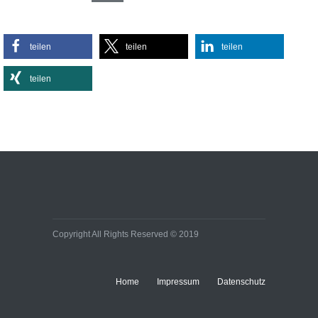
Sportlich, aber stylisch:
teilen
teilen
teilen
So kombinieren Sie
Activewear im Alltag
teilen
Lifestyle
Effiziente
Bürobeleuchtungen:
Kleine Umstellung, große
Wirkung auf Energie- und
Baukosten
Immobilien
Copyright All Rights Reserved © 2019
Home
Impressum
Datenschutz