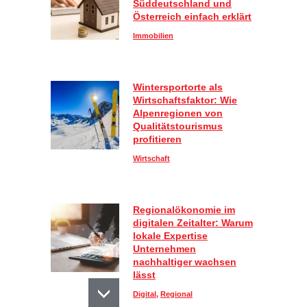
Süddeutschland und
Österreich einfach erklärt
Immobilien
Wintersportorte als
Wirtschaftsfaktor: Wie
Alpenregionen von
Qualitätstourismus
profitieren
Wirtschaft
Regionalökonomie im
digitalen Zeitalter: Warum
lokale Expertise
Unternehmen
nachhaltiger wachsen
lässt
Digital
,
Regional