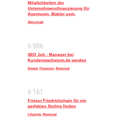
Möglichkeiten der
Unternehmensfinanzierung für
Agenturen, Makler uvm.
Wirtschaft
6
9
8
6
SEO Job - Manager bei
Kundenwachstum.de werden
Digital
,
Finanzen
,
Regional
6
1
6
1
Friseur Friedrichshain für ein
perfektes Styling finden
Lifestyle
,
Regional