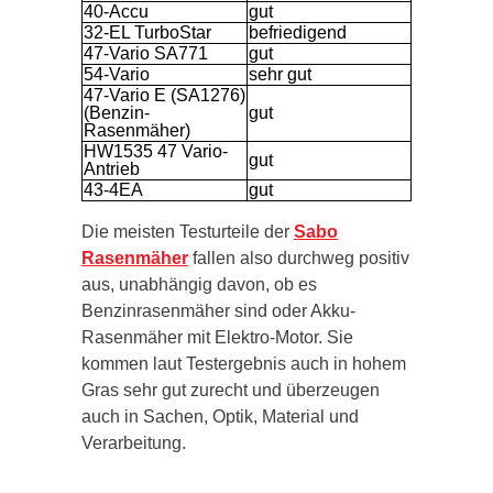
40-Accu
gut
32-EL TurboStar
befriedigend
47-Vario SA771
gut
54-Vario
sehr gut
47-Vario E (SA1276)
(Benzin-
gut
Rasenmäher)
HW1535 47 Vario-
gut
Antrieb
43-4EA
gut
Die meisten Testurteile der
Sabo
Rasenmäher
fallen also durchweg positiv
aus, unabhängig davon, ob es
Benzinrasenmäher sind oder Akku-
Rasenmäher mit Elektro-Motor. Sie
kommen laut Testergebnis auch in hohem
Gras sehr gut zurecht und überzeugen
auch in Sachen, Optik, Material und
Verarbeitung.