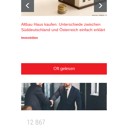
Altbau Haus kaufen: Unterschiede zwischen
Winters
Süddeutschland und Österreich einfach erklärt
Alpenr
profiti
Immobilien
Wirtscha
Oft gelesen
1
2
8
6
7