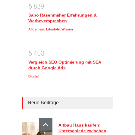
5
8
8
9
Sabo Rasenmäher Erfahrungen &
Werbeversprechen
Allgemein
,
Lifestyle
,
Wissen
5
4
0
3
Vergleich SEO Optimierung mit SEA
durch Google Ads
Digital
Neue Beiträge
Altbau Haus kaufen:
Unterschiede zwischen