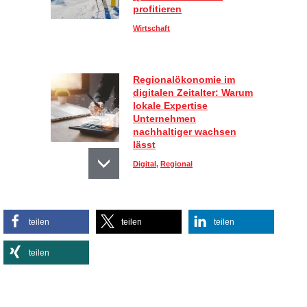
profitieren
Wirtschaft
Regionalökonomie im
digitalen Zeitalter: Warum
lokale Expertise
Unternehmen
nachhaltiger wachsen
lässt
Digital
,
Regional
Sportlich, aber stylisch:
teilen
teilen
teilen
So kombinieren Sie
Activewear im Alltag
teilen
Lifestyle