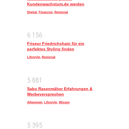
Kundenwachstum.de werden
Digital
,
Finanzen
,
Regional
6
1
5
6
Friseur Friedrichshain für ein
perfektes Styling finden
Lifestyle
,
Regional
5
8
8
1
Sabo Rasenmäher Erfahrungen &
Werbeversprechen
Allgemein
,
Lifestyle
,
Wissen
5
3
9
5