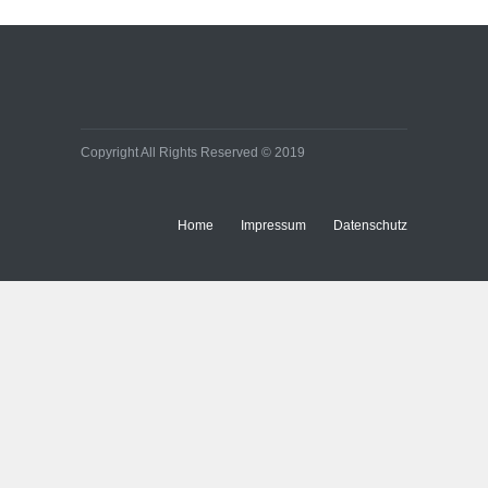
Effiziente
Bürobeleuchtungen:
Kleine Umstellung, große
Wirkung auf Energie- und
Baukosten
Immobilien
Copyright All Rights Reserved © 2019
Home
Impressum
Datenschutz