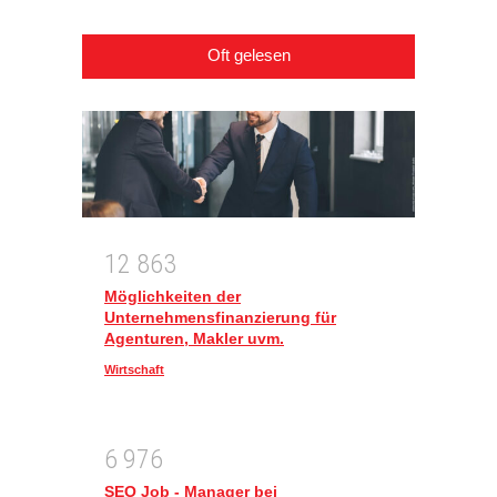
Oft gelesen
1
2
8
6
3
Möglichkeiten der
Unternehmensfinanzierung für
Agenturen, Makler uvm.
Wirtschaft
6
9
7
6
SEO Job - Manager bei