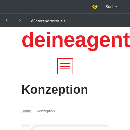
Wintersportorte als
Regionalökonomie im
Wirtschaftsfaktor: Wie
digitalen Zeitalter: W
deineagent
Alpenregionen von
lokale Expertise
Qualitätstourismus
Unternehmen nachhalt
profitieren
wachsen lässt
Konzeption
Home
Konzeption