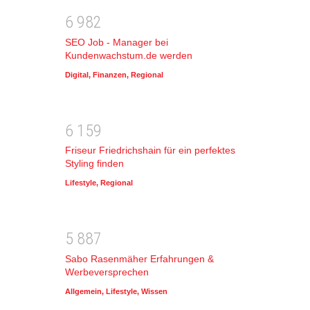
6
9
8
2
SEO Job - Manager bei
Kundenwachstum.de werden
Digital
,
Finanzen
,
Regional
6
1
5
9
Friseur Friedrichshain für ein perfektes
Styling finden
Lifestyle
,
Regional
5
8
8
7
Sabo Rasenmäher Erfahrungen &
Werbeversprechen
Allgemein
,
Lifestyle
,
Wissen