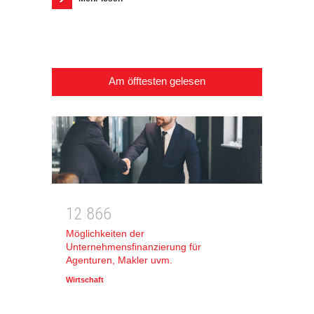
Am öfftesten gelesen
1
2
8
6
6
Möglichkeiten der
Unternehmensfinanzierung für
Agenturen, Makler uvm.
Wirtschaft