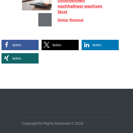
Unternehmen
nachhaltiger wachsen
lässt
Digital
,
Regional
Sportlich, aber stylisch:
teilen
teilen
teilen
So kombinieren Sie
Activewear im Alltag
teilen
Lifestyle
Effiziente
Bürobeleuchtungen:
Kleine Umstellung, große
Wirkung auf Energie- und
Baukosten
Immobilien
Copyright All Rights Reserved © 2019