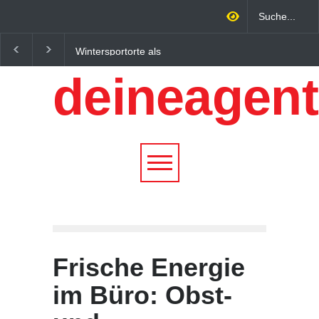
Regionalökonomie im
Altbau Haus kaufen:
digitalen Zeitalter: Warum
Unterschiede zwische
deineagent
lokale Expertise
Süddeutschland und
Unternehmen nachhaltiger
Österreich einfach erkl
wachsen lässt
Frische Energie
im Büro: Obst-