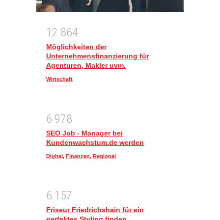
1
2
8
6
4
Möglichkeiten der
Unternehmensfinanzierung für
Agenturen, Makler uvm.
Wirtschaft
6
9
7
8
SEO Job - Manager bei
Kundenwachstum.de werden
Digital
,
Finanzen
,
Regional
6
1
5
7
Friseur Friedrichshain für ein
perfektes Styling finden