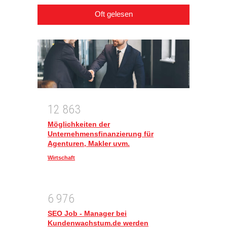
Oft gelesen
1
2
8
6
3
Möglichkeiten der
Unternehmensfinanzierung für
Agenturen, Makler uvm.
Wirtschaft
6
9
7
6
SEO Job - Manager bei
Kundenwachstum.de werden