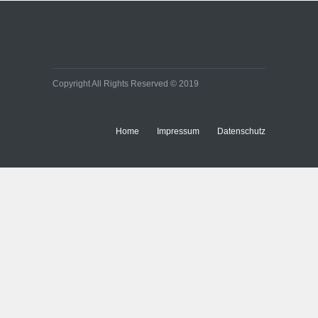
Effiziente
Bürobeleuchtungen:
Kleine Umstellung, große
Wirkung auf Energie- und
Baukosten
Immobilien
Copyright All Rights Reserved © 2019
Home
Impressum
Datenschutz