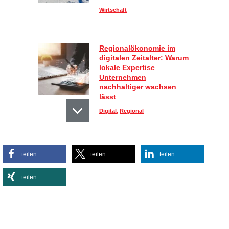
Wirtschaft
Regionalökonomie im
digitalen Zeitalter: Warum
lokale Expertise
Unternehmen
nachhaltiger wachsen
lässt
Digital
,
Regional
Sportlich, aber stylisch:
teilen
teilen
teilen
So kombinieren Sie
Activewear im Alltag
teilen
Lifestyle