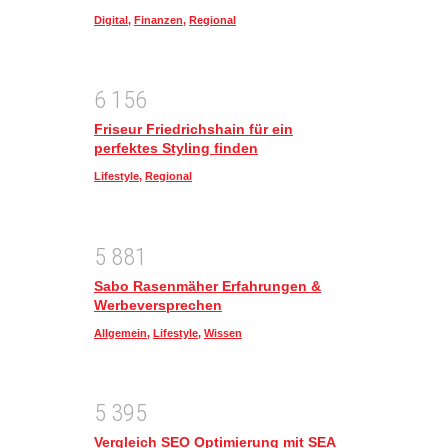
Digital
,
Finanzen
,
Regional
6
1
5
6
Friseur Friedrichshain für ein
perfektes Styling finden
Lifestyle
,
Regional
5
8
8
1
Sabo Rasenmäher Erfahrungen &
Werbeversprechen
Allgemein
,
Lifestyle
,
Wissen
5
3
9
5
Vergleich SEO Optimierung mit SEA