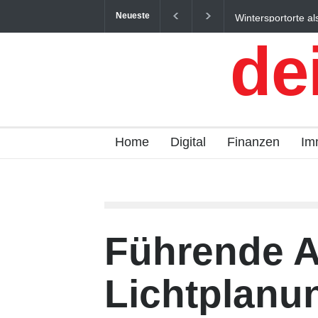
Neueste
Wintersportorte al
Qualitätstourismus 
de
Home
Digital
Finanzen
Im
Führende A
Lichtplanu