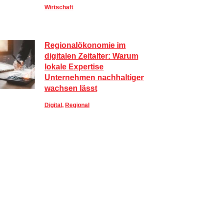
Wirtschaft
Regionalökonomie im
digitalen Zeitalter: Warum
lokale Expertise
Unternehmen nachhaltiger
wachsen lässt
Digital
,
Regional
Sportlich, aber stylisch: So
kombinieren Sie Activewear
im Alltag
Lifestyle