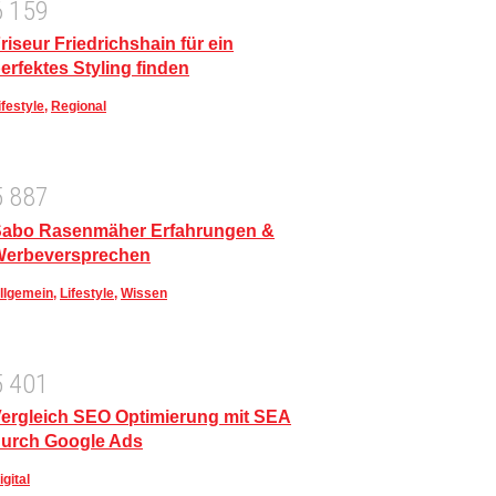
6
1
5
9
riseur Friedrichshain für ein
erfektes Styling finden
ifestyle
,
Regional
5
8
8
7
abo Rasenmäher Erfahrungen &
Werbeversprechen
llgemein
,
Lifestyle
,
Wissen
5
4
0
1
ergleich SEO Optimierung mit SEA
urch Google Ads
igital