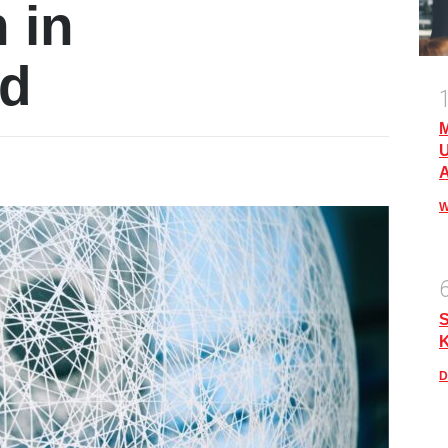
 in
nd
M
U
A
W
S
D