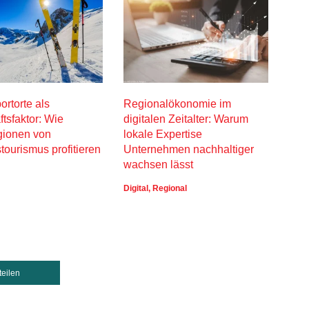
ortorte als
Regionalökonomie im
Spor
ftsfaktor: Wie
digitalen Zeitalter: Warum
kom
gionen von
lokale Expertise
im A
stourismus profitieren
Unternehmen nachhaltiger
Lifes
wachsen lässt
Digital
,
Regional
teilen