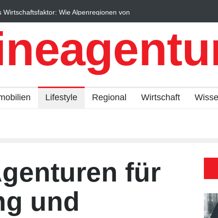
s Wirtschaftsfaktor: Wie Alpenregionen von
Regionalökonomie im di
profitieren
Expertise Unternehmen
ineagentur
mobilien
Lifestyle
Regional
Wirtschaft
Wiss
genturen für
ng und