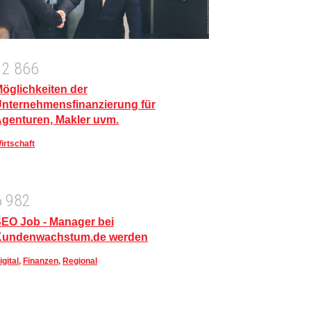
1
2
8
6
6
öglichkeiten der
nternehmensfinanzierung für
genturen, Makler uvm.
irtschaft
6
9
8
2
EO Job - Manager bei
Kundenwachstum.de werden
igital
,
Finanzen
,
Regional