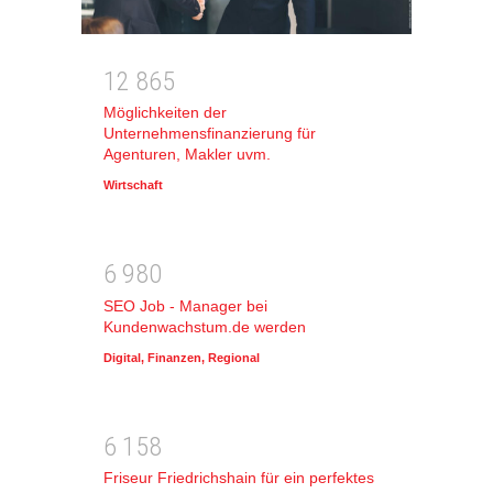
1
2
8
6
5
Möglichkeiten der
Unternehmensfinanzierung für
Agenturen, Makler uvm.
Wirtschaft
6
9
8
0
SEO Job - Manager bei
Kundenwachstum.de werden
Digital
,
Finanzen
,
Regional
6
1
5
8
Friseur Friedrichshain für ein perfektes