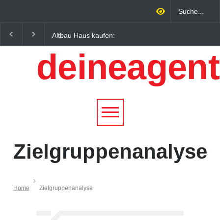
Altbau Haus kaufen:
Wintersportorte als
Unterschiede zwischen
Wirtschaftsfaktor: Wie
deineagent
Süddeutschland und
Alpenregionen von
Österreich einfach erklärt
Qualitätstourismus
profitieren
Zielgruppenanalyse
Home
Zielgruppenanalyse