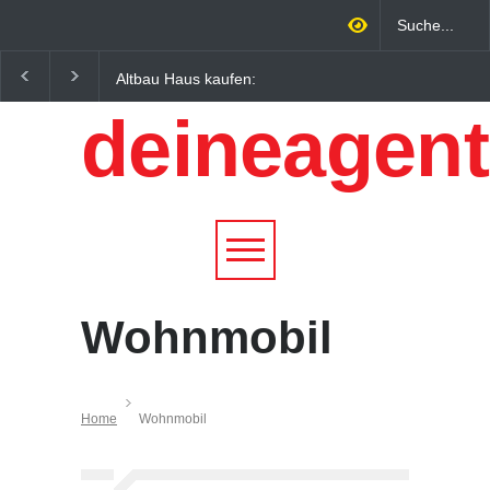
Altbau Haus kaufen:
Wintersportorte als
Unterschiede zwischen
Wirtschaftsfaktor: Wie
deineagent
Süddeutschland und
Alpenregionen von
Österreich einfach erklärt
Qualitätstourismus
profitieren
Wohnmobil
Home
Wohnmobil