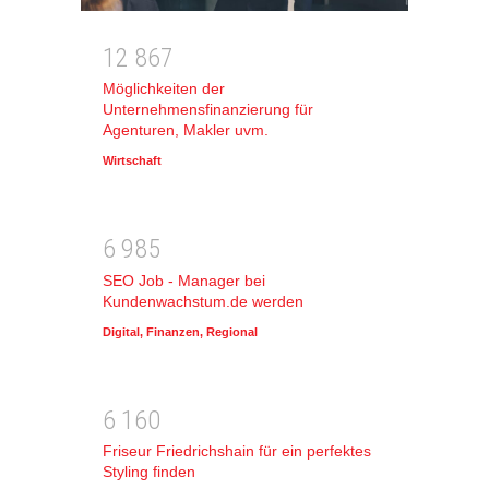
1
2
8
6
7
Möglichkeiten der
Unternehmensfinanzierung für
Agenturen, Makler uvm.
Wirtschaft
6
9
8
5
SEO Job - Manager bei
Kundenwachstum.de werden
Digital
,
Finanzen
,
Regional
6
1
6
0
Friseur Friedrichshain für ein perfektes
Styling finden