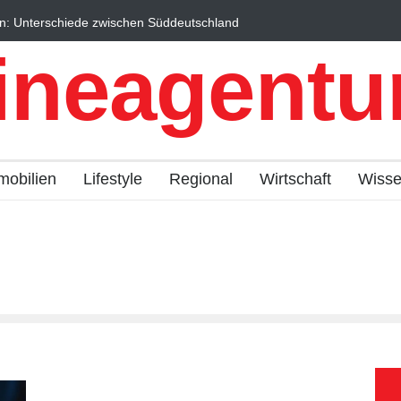
n: Unterschiede zwischen Süddeutschland
Wintersportorte als Wi
fach erklärt
Qualitätstourismus prof
ineagentur
mobilien
Lifestyle
Regional
Wirtschaft
Wiss