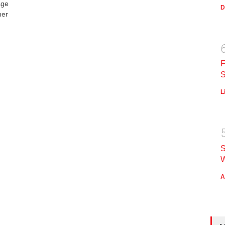
age
D
ner
F
S
L
S
W
A