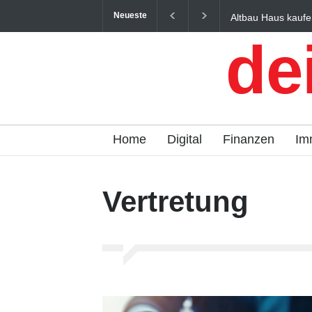
Neueste
Altbau Haus kaufe
und Österreich ein
de
Home
Digital
Finanzen
Im
Vertretung