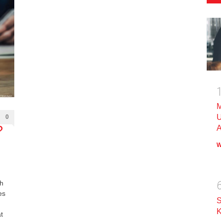
M
U
0
?
A
W
ch
es
S
n
K
t