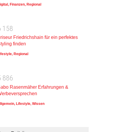
igital
,
Finanzen
,
Regional
6
1
5
8
riseur Friedrichshain für ein perfektes
tyling finden
ifestyle
,
Regional
5
8
8
6
abo Rasenmäher Erfahrungen &
erbeversprechen
llgemein
,
Lifestyle
,
Wissen