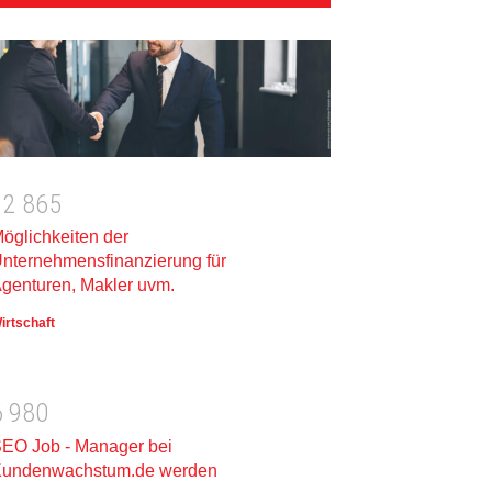
1
2
8
6
5
öglichkeiten der
nternehmensfinanzierung für
genturen, Makler uvm.
irtschaft
6
9
8
0
EO Job - Manager bei
undenwachstum.de werden