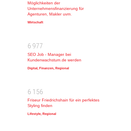
Möglichkeiten der
Unternehmensfinanzierung für
Agenturen, Makler uvm.
Wirtschaft
6
9
7
7
SEO Job - Manager bei
Kundenwachstum.de werden
Digital
,
Finanzen
,
Regional
6
1
5
6
Friseur Friedrichshain für ein perfektes
Styling finden
Lifestyle
,
Regional