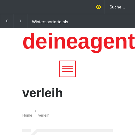
Wintersportorte als
Regionalökonomie im
Wirtschaftsfaktor: Wie
digitalen Zeitalter: W
deineagent
Alpenregionen von
lokale Expertise
Qualitätstourismus
Unternehmen nachhalt
profitieren
wachsen lässt
verleih
Home
verleih