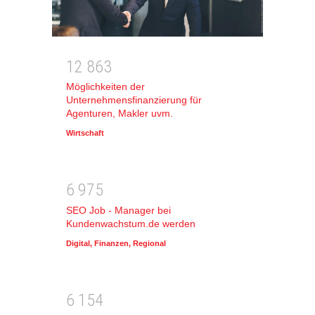
1
2
8
6
3
Möglichkeiten der
Unternehmensfinanzierung für
Agenturen, Makler uvm.
Wirtschaft
6
9
7
5
SEO Job - Manager bei
Kundenwachstum.de werden
Digital
,
Finanzen
,
Regional
6
1
5
4