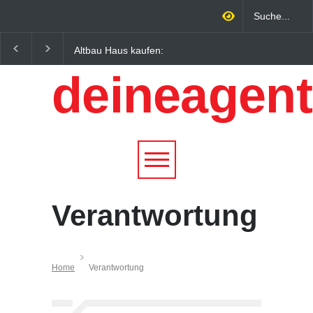
Altbau Haus kaufen:
Wintersportorte als
Unterschiede zwischen
Wirtschaftsfaktor: Wie
deineagent
Süddeutschland und
Alpenregionen von
Österreich einfach erklärt
Qualitätstourismus
profitieren
Verantwortung
Home
Verantwortung