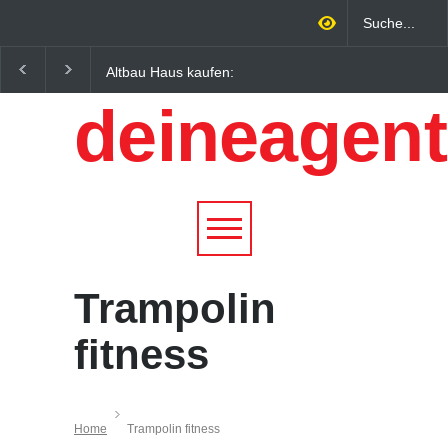
Altbau Haus kaufen:
Wintersportorte als
Unterschiede zwischen
Wirtschaftsfaktor: Wie
deineagent
Süddeutschland und
Alpenregionen von
Österreich einfach erklärt
Qualitätstourismus
profitieren
Trampolin
fitness
Home
Trampolin fitness