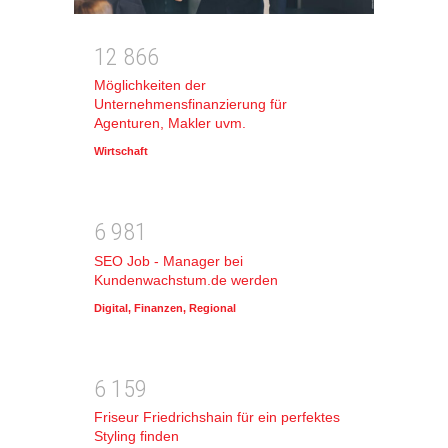
1
2
8
6
6
Möglichkeiten der
Unternehmensfinanzierung für
Agenturen, Makler uvm.
Wirtschaft
6
9
8
1
SEO Job - Manager bei
Kundenwachstum.de werden
Digital
,
Finanzen
,
Regional
6
1
5
9
Friseur Friedrichshain für ein perfektes
Styling finden