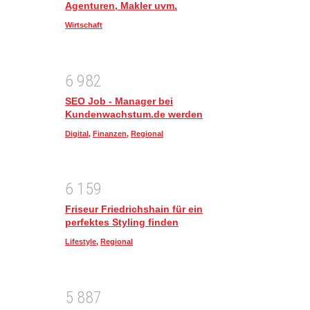
Agenturen, Makler uvm.
Wirtschaft
6
9
8
2
SEO Job - Manager bei
Kundenwachstum.de werden
Digital
,
Finanzen
,
Regional
6
1
5
9
Friseur Friedrichshain für ein
perfektes Styling finden
Lifestyle
,
Regional
5
8
8
7