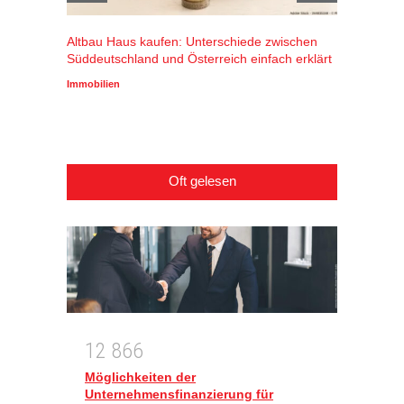
Altbau Haus kaufen: Unterschiede zwischen
Winters
Süddeutschland und Österreich einfach erklärt
Alpenr
profiti
Immobilien
Wirtscha
Oft gelesen
1
2
8
6
6
Möglichkeiten der
Unternehmensfinanzierung für