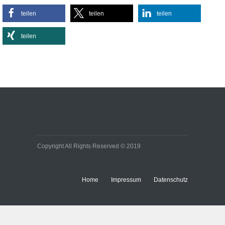
Sportlich, aber stylisch:
teilen
teilen
teilen
So kombinieren Sie
Activewear im Alltag
teilen
Lifestyle
Effiziente
Bürobeleuchtungen:
Kleine Umstellung, große
Wirkung auf Energie- und
Baukosten
Immobilien
Copyright All Rights Reserved © 2019
Home
Impressum
Datenschutz