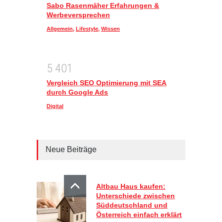
Sabo Rasenmäher Erfahrungen &
Werbeversprechen
Allgemein
,
Lifestyle
,
Wissen
5
4
0
1
Vergleich SEO Optimierung mit SEA
durch Google Ads
Digital
Neue Beiträge
Altbau Haus kaufen:
Unterschiede zwischen
Süddeutschland und
Österreich einfach erklärt