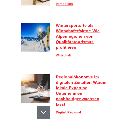
Immobilien
Wintersportorte als
Wirtschaftsfaktor: Wie
Alpenregionen von
Qualitätstourismus
profitieren
Wirtschaft
Regionalökonomie im
digitalen Zeitalter: Warum
lokale Expertise
Unternehmen
nachhaltiger wachsen
lässt
Digital
,
Regional