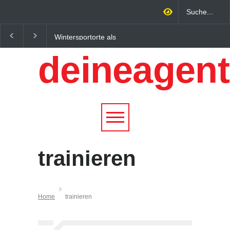
Wintersportorte als
Regionalökonomie im
Wirtschaftsfaktor: Wie
digitalen Zeitalter: W
deineagent
Alpenregionen von
lokale Expertise
Qualitätstourismus
Unternehmen nachhalt
profitieren
wachsen lässt
trainieren
Home
trainieren