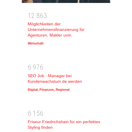
1
2
8
6
3
Möglichkeiten der
Unternehmensfinanzierung für
Agenturen, Makler uvm.
Wirtschaft
6
9
7
6
SEO Job - Manager bei
Kundenwachstum.de werden
Digital
,
Finanzen
,
Regional
6
1
5
6
Friseur Friedrichshain für ein perfektes
Styling finden