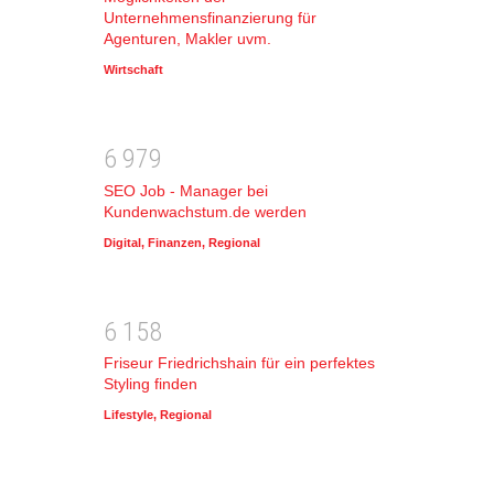
Unternehmensfinanzierung für
Agenturen, Makler uvm.
Wirtschaft
6
9
7
9
SEO Job - Manager bei
Kundenwachstum.de werden
Digital
,
Finanzen
,
Regional
6
1
5
8
Friseur Friedrichshain für ein perfektes
Styling finden
Lifestyle
,
Regional