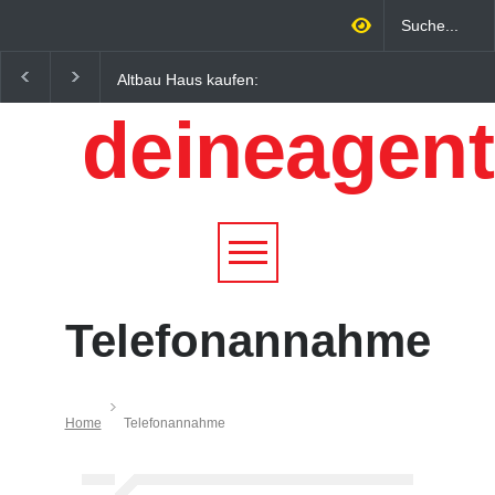
Altbau Haus kaufen:
Wintersportorte als
Unterschiede zwischen
Wirtschaftsfaktor: Wie
deineagent
Süddeutschland und
Alpenregionen von
Österreich einfach erklärt
Qualitätstourismus
profitieren
Telefonannahme
Home
Telefonannahme