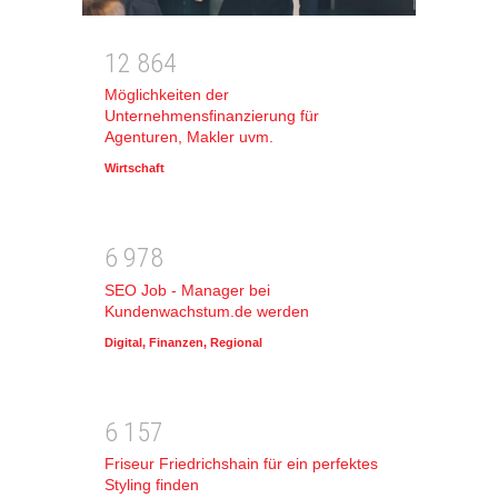
1
2
8
6
4
Möglichkeiten der
Unternehmensfinanzierung für
Agenturen, Makler uvm.
Wirtschaft
6
9
7
8
SEO Job - Manager bei
Kundenwachstum.de werden
Digital
,
Finanzen
,
Regional
6
1
5
7
Friseur Friedrichshain für ein perfektes
Styling finden