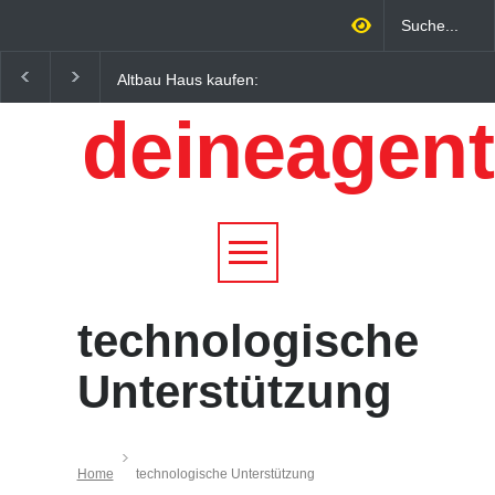
Altbau Haus kaufen:
Wintersportorte als
Unterschiede zwischen
Wirtschaftsfaktor: Wie
deineagent
Süddeutschland und
Alpenregionen von
Österreich einfach erklärt
Qualitätstourismus
profitieren
technologische
Unterstützung
Home
technologische Unterstützung