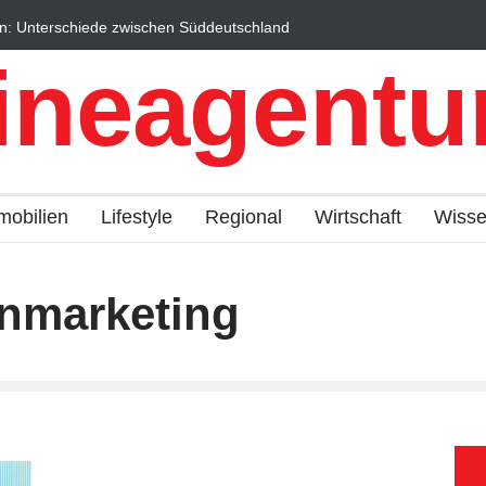
n: Unterschiede zwischen Süddeutschland
Wintersportorte als Wi
fach erklärt
Qualitätstourismus prof
ineagentur
mobilien
Lifestyle
Regional
Wirtschaft
Wiss
nmarketing