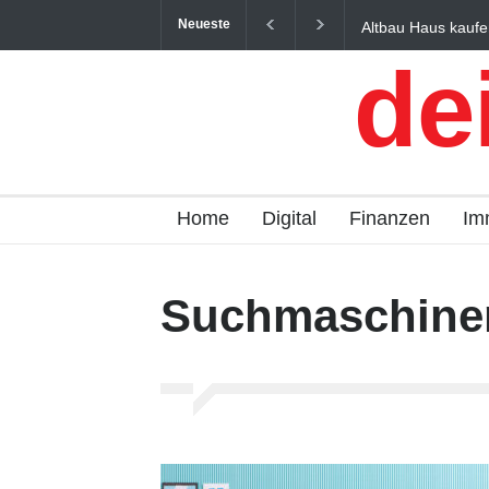
Neueste
Altbau Haus kaufe
und Österreich ein
de
Home
Digital
Finanzen
Im
Suchmaschine