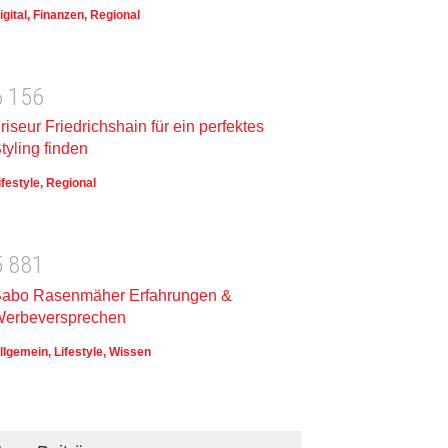
igital
,
Finanzen
,
Regional
6
1
5
6
riseur Friedrichshain für ein perfektes
tyling finden
ifestyle
,
Regional
5
8
8
1
abo Rasenmäher Erfahrungen &
erbeversprechen
llgemein
,
Lifestyle
,
Wissen