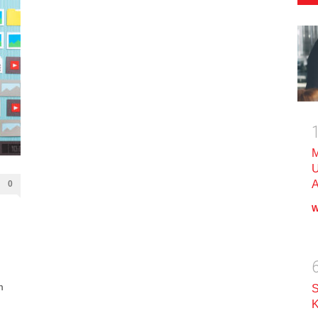
M
U
A
0
W
m
S
K