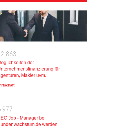
1
2
8
6
3
öglichkeiten der
nternehmensfinanzierung für
genturen, Makler uvm.
irtschaft
6
9
7
7
EO Job - Manager bei
undenwachstum.de werden