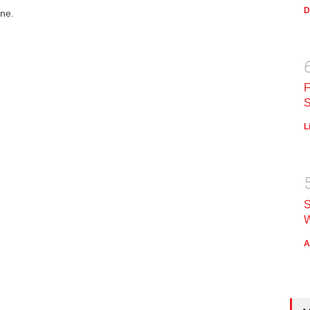
D
ne.
F
S
L
S
W
A