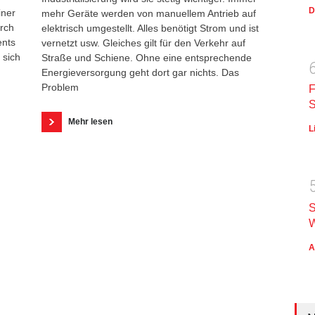
D
iner
mehr Geräte werden von manuellem Antrieb auf
urch
elektrisch umgestellt. Alles benötigt Strom und ist
ents
vernetzt usw. Gleiches gilt für den Verkehr auf
 sich
Straße und Schiene. Ohne eine entsprechende
Energieversorgung geht dort gar nichts. Das
Problem
F
S
Mehr lesen
L
S
W
A