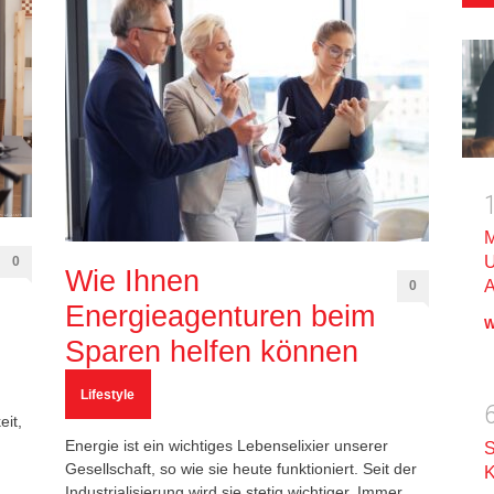
M
U
0
Wie Ihnen
A
0
Energieagenturen beim
W
Sparen helfen können
Lifestyle
it,
n
Energie ist ein wichtiges Lebenselixier unserer
S
Gesellschaft, so wie sie heute funktioniert. Seit der
K
Industrialisierung wird sie stetig wichtiger. Immer