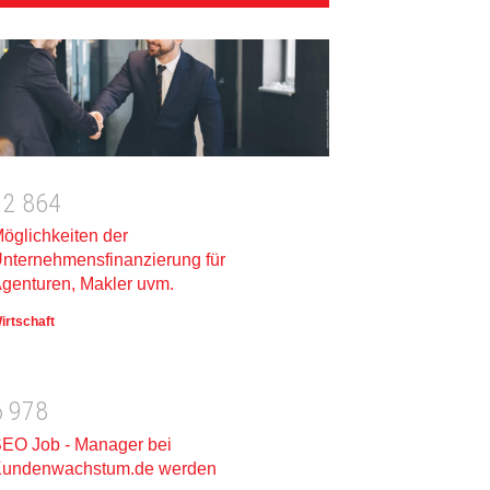
1
2
8
6
4
öglichkeiten der
nternehmensfinanzierung für
genturen, Makler uvm.
irtschaft
6
9
7
8
EO Job - Manager bei
undenwachstum.de werden