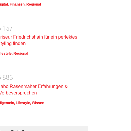
igital
,
Finanzen
,
Regional
6
1
5
7
riseur Friedrichshain für ein perfektes
tyling finden
ifestyle
,
Regional
5
8
8
3
abo Rasenmäher Erfahrungen &
erbeversprechen
llgemein
,
Lifestyle
,
Wissen