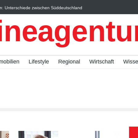
Unterschiede zwischen Süddeutschland
Wintersportorte als Wirts
 erklärt
Qualitätstourismus profiti
ineagentur
mobilien
Lifestyle
Regional
Wirtschaft
Wiss