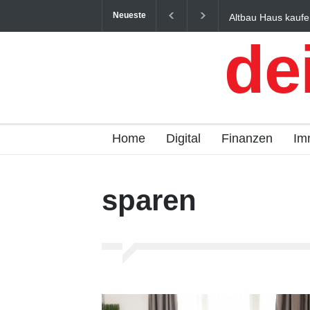
Neueste
Altbau Haus kaufen: 
und Österreich einfach
de
Home
Digital
Finanzen
Im
sparen