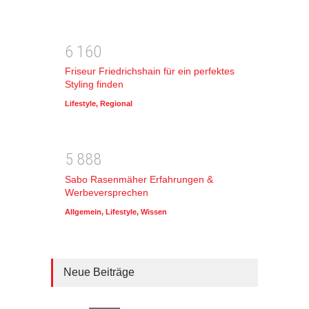
6
1
6
0
Friseur Friedrichshain für ein perfektes
Styling finden
Lifestyle
,
Regional
5
8
8
8
Sabo Rasenmäher Erfahrungen &
Werbeversprechen
Allgemein
,
Lifestyle
,
Wissen
Neue Beiträge