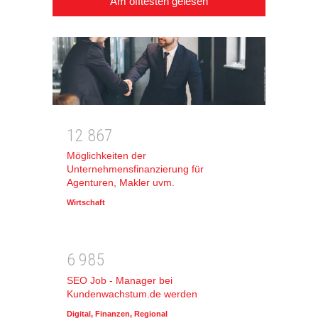
Am öfftesten gelesen
1
2
8
6
7
Möglichkeiten der
Unternehmensfinanzierung für
Agenturen, Makler uvm.
Wirtschaft
6
9
8
5
SEO Job - Manager bei
Kundenwachstum.de werden
Digital
,
Finanzen
,
Regional