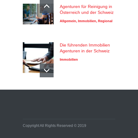
Agenturen für Reinigung in
Österreich und der Schweiz
Allgemein
,
Immobilien
,
Regional
Die führenden Immobilien
Agenturen in der Schweiz
Immobilien
Copyright All Rights Reserved © 2019