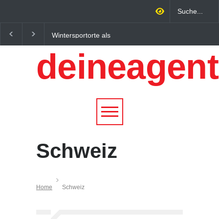
Wintersportorte als
Regionalökonomie im
Wirtschaftsfaktor: Wie
digitalen Zeitalter: W
deineagent
Alpenregionen von
lokale Expertise
Qualitätstourismus
Unternehmen nachhalt
profitieren
wachsen lässt
Schweiz
Home
Schweiz