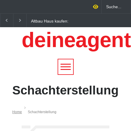
Altbau Haus kaufen:
Wintersportorte als
Unterschiede zwischen
Wirtschaftsfaktor: Wie
deineagent
Süddeutschland und
Alpenregionen von
Österreich einfach erklärt
Qualitätstourismus
profitieren
Schachterstellung
Home
Schachterstellung