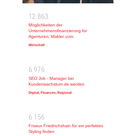
1
2
8
6
3
Möglichkeiten der
Unternehmensfinanzierung für
Agenturen, Makler uvm.
Wirtschaft
6
9
7
6
SEO Job - Manager bei
Kundenwachstum.de werden
Digital
,
Finanzen
,
Regional
6
1
5
6
Friseur Friedrichshain für ein perfektes
Styling finden