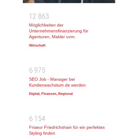
1
2
8
6
3
Möglichkeiten der
Unternehmensfinanzierung für
Agenturen, Makler uvm.
Wirtschaft
6
9
7
5
SEO Job - Manager bei
Kundenwachstum.de werden
Digital
,
Finanzen
,
Regional
6
1
5
4
Friseur Friedrichshain für ein perfektes
Styling finden