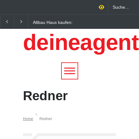
Altbau Haus kaufen:
Wintersportorte als
Unterschiede zwischen
Wirtschaftsfaktor: Wie
deineagent
Süddeutschland und
Alpenregionen von
Österreich einfach erklärt
Qualitätstourismus
profitieren
Redner
Home
Redner