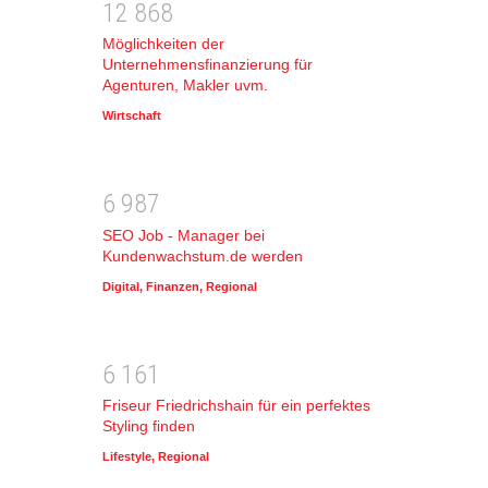
1
2
8
6
8
Möglichkeiten der
Unternehmensfinanzierung für
Agenturen, Makler uvm.
Wirtschaft
6
9
8
7
SEO Job - Manager bei
Kundenwachstum.de werden
Digital
,
Finanzen
,
Regional
6
1
6
1
Friseur Friedrichshain für ein perfektes
Styling finden
Lifestyle
,
Regional