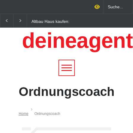
Altbau Haus kaufen:
Wintersportorte als
Unterschiede zwischen
Wirtschaftsfaktor: Wie
deineagent
Süddeutschland und
Alpenregionen von
Österreich einfach erklärt
Qualitätstourismus
profitieren
Ordnungscoach
Home
Ordnungscoach