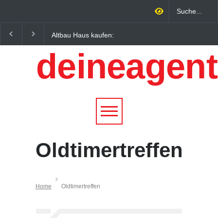
Altbau Haus kaufen:
Wintersportorte als
Unterschiede zwischen
Wirtschaftsfaktor: Wie
deineagent
Süddeutschland und
Alpenregionen von
Österreich einfach erklärt
Qualitätstourismus
profitieren
Oldtimertreffen
Home
Oldtimertreffen