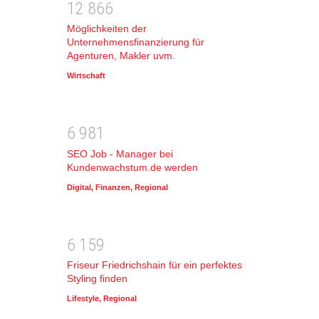
1
2
8
6
6
Möglichkeiten der
Unternehmensfinanzierung für
Agenturen, Makler uvm.
Wirtschaft
6
9
8
1
SEO Job - Manager bei
Kundenwachstum.de werden
Digital
,
Finanzen
,
Regional
6
1
5
9
Friseur Friedrichshain für ein perfektes
Styling finden
Lifestyle
,
Regional