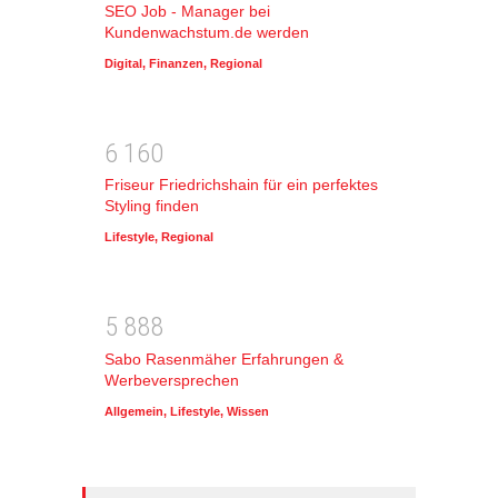
SEO Job - Manager bei
Kundenwachstum.de werden
Digital
,
Finanzen
,
Regional
6
1
6
0
Friseur Friedrichshain für ein perfektes
Styling finden
Lifestyle
,
Regional
5
8
8
8
Sabo Rasenmäher Erfahrungen &
Werbeversprechen
Allgemein
,
Lifestyle
,
Wissen