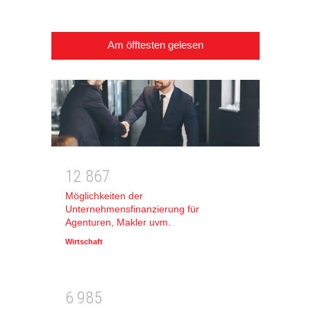
Am öfftesten gelesen
1
2
8
6
7
Möglichkeiten der
Unternehmensfinanzierung für
Agenturen, Makler uvm.
Wirtschaft
6
9
8
5