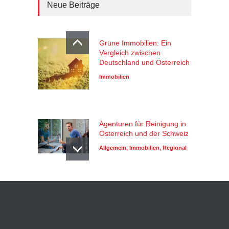
Neue Beiträge
Grüne Immobilien: Ein
Vergleich zwischen
Deutschland und Österreich
Immobilien
Agenturen für Reinigung in
Österreich und der Schweiz
Allgemein
,
Immobilien
,
Regional