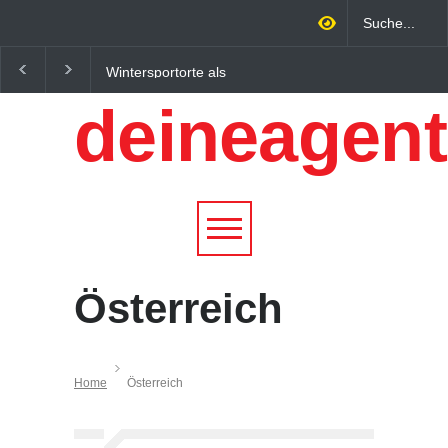
Wintersportorte als
Regionalökonomie im
Wirtschaftsfaktor: Wie
digitalen Zeitalter: W
deineagent
Alpenregionen von
lokale Expertise
Qualitätstourismus
Unternehmen nachhalt
profitieren
wachsen lässt
Österreich
Home
Österreich