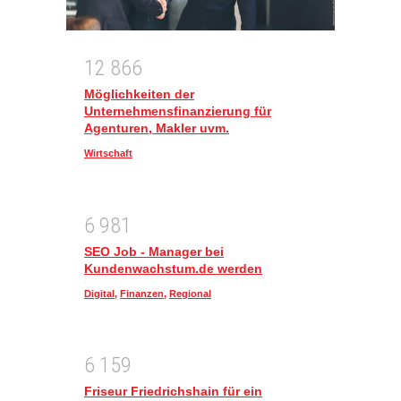
1
2
8
6
6
Möglichkeiten der
Unternehmensfinanzierung für
Agenturen, Makler uvm.
Wirtschaft
6
9
8
1
SEO Job - Manager bei
Kundenwachstum.de werden
Digital
,
Finanzen
,
Regional
6
1
5
9
Friseur Friedrichshain für ein