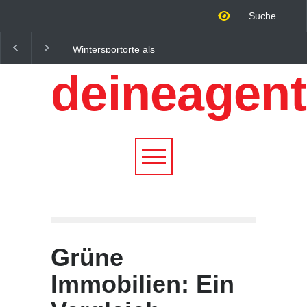
Regionalökonomie im
Altbau Haus kaufen:
digitalen Zeitalter: Warum
Unterschiede zwische
deineagent
lokale Expertise
Süddeutschland und
Unternehmen nachhaltiger
Österreich einfach erkl
wachsen lässt
Grüne
Immobilien: Ein