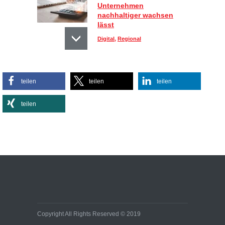
Unternehmen
nachhaltiger wachsen
lässt
Digital
,
Regional
Sportlich, aber stylisch:
teilen
teilen
teilen
So kombinieren Sie
Activewear im Alltag
teilen
Lifestyle
Effiziente
Bürobeleuchtungen:
Kleine Umstellung, große
Wirkung auf Energie- und
Baukosten
Immobilien
Copyright All Rights Reserved © 2019