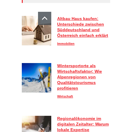
Altbau Haus kaufen:
Unterschiede zwischen
Süddeutschland und
Österreich einfach erklärt
Immobilien
Wintersportorte als
Wirtschaftsfaktor: Wie
Alpenregionen von
Qualitätstourismus
profitieren
Wirtschaft
Regionalökonomie im
digitalen Zeitalter: Warum
lokale Expertise