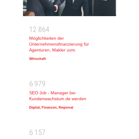
1
2
8
6
4
Möglichkeiten der
Unternehmensfinanzierung für
Agenturen, Makler uvm.
Wirtschaft
6
9
7
9
SEO Job - Manager bei
Kundenwachstum.de werden
Digital
,
Finanzen
,
Regional
6
1
5
7