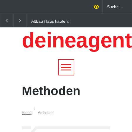
Altbau Haus kaufen:
Wintersportorte als
Unterschiede zwischen
Wirtschaftsfaktor: Wie
deineagent
Süddeutschland und
Alpenregionen von
Österreich einfach erklärt
Qualitätstourismus
profitieren
Methoden
Home
Methoden