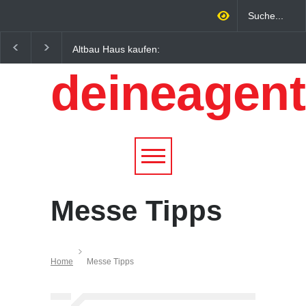
Altbau Haus kaufen:
Wintersportorte als
Unterschiede zwischen
Wirtschaftsfaktor: Wie
deineagent
Süddeutschland und
Alpenregionen von
Österreich einfach erklärt
Qualitätstourismus
profitieren
Messe Tipps
Home
Messe Tipps