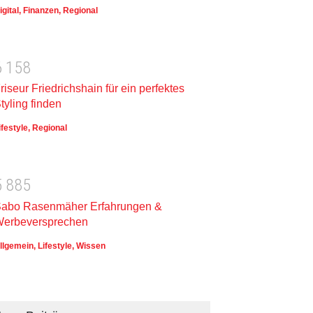
igital
,
Finanzen
,
Regional
6
1
5
8
riseur Friedrichshain für ein perfektes
tyling finden
ifestyle
,
Regional
5
8
8
5
abo Rasenmäher Erfahrungen &
erbeversprechen
llgemein
,
Lifestyle
,
Wissen