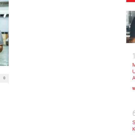
M
U
A
0
W
S
K