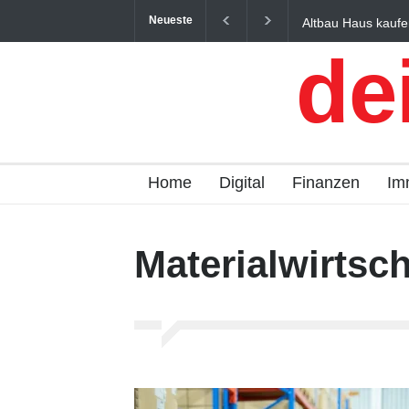
Neueste
Altbau Haus kaufe
und Österreich ein
de
Home
Digital
Finanzen
Im
Materialwirtsch