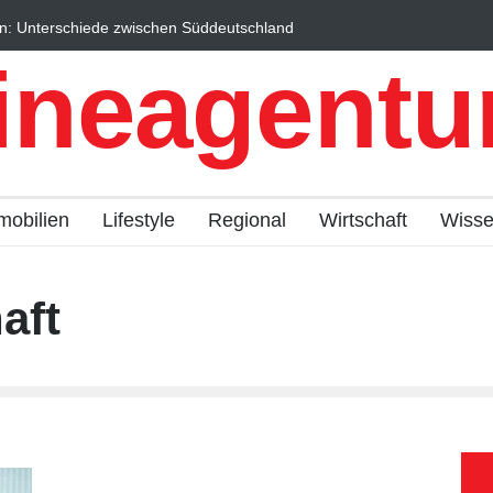
n: Unterschiede zwischen Süddeutschland
Wintersportorte als Wi
fach erklärt
Qualitätstourismus prof
ineagentur
mobilien
Lifestyle
Regional
Wirtschaft
Wiss
aft