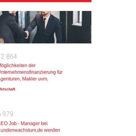
1
2
8
6
4
öglichkeiten der
nternehmensfinanzierung für
genturen, Makler uvm.
irtschaft
6
9
7
9
EO Job - Manager bei
undenwachstum.de werden