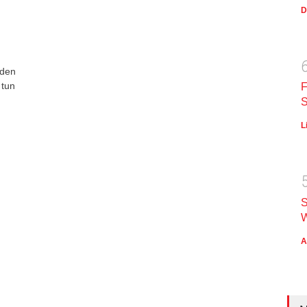
D
 den
 tun
F
S
L
S
W
A