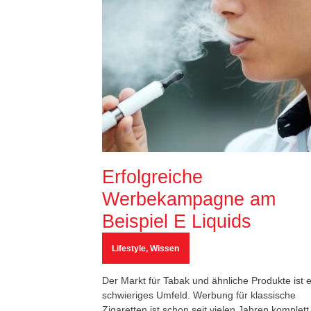
Erfolgreiche
Werbekampagne am
Beispiel E Liquids
Lifestyle
,
Wissen
Der Markt für Tabak und ähnliche Produkte ist e
schwieriges Umfeld. Werbung für klassische
Zigaretten ist schon seit vielen Jahren komplett