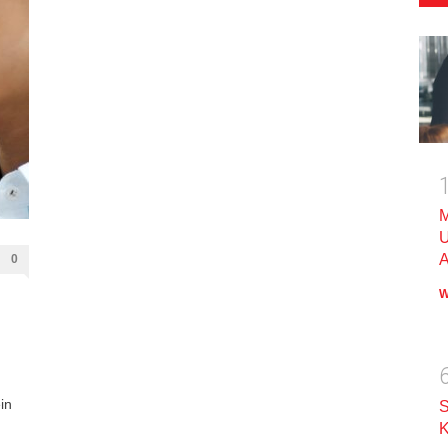
M
U
A
0
W
in
S
K