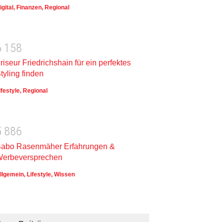
igital
,
Finanzen
,
Regional
6
1
5
8
riseur Friedrichshain für ein perfektes
tyling finden
ifestyle
,
Regional
5
8
8
6
abo Rasenmäher Erfahrungen &
erbeversprechen
llgemein
,
Lifestyle
,
Wissen