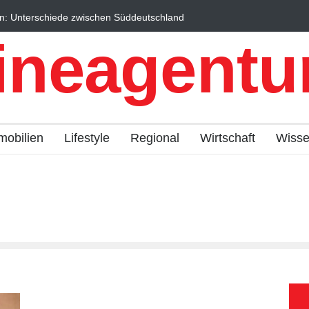
n: Unterschiede zwischen Süddeutschland
Wintersportorte als Wi
fach erklärt
Qualitätstourismus prof
ineagentur
mobilien
Lifestyle
Regional
Wirtschaft
Wiss