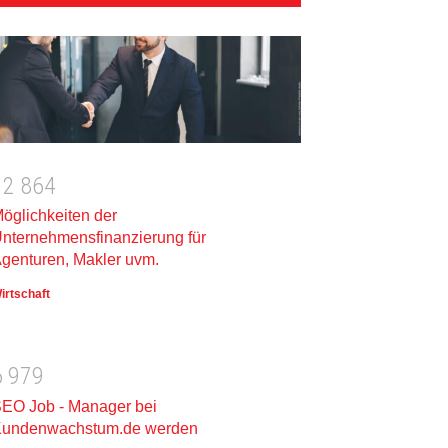
1
2
8
6
4
öglichkeiten der
nternehmensfinanzierung für
genturen, Makler uvm.
irtschaft
6
9
7
9
EO Job - Manager bei
undenwachstum.de werden