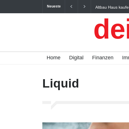
Neueste
Altbau Haus kaufe
und Österreich ein
de
Home
Digital
Finanzen
Im
Liquid