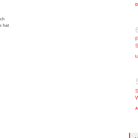
D
ich
e hat
F
S
L
S
W
A