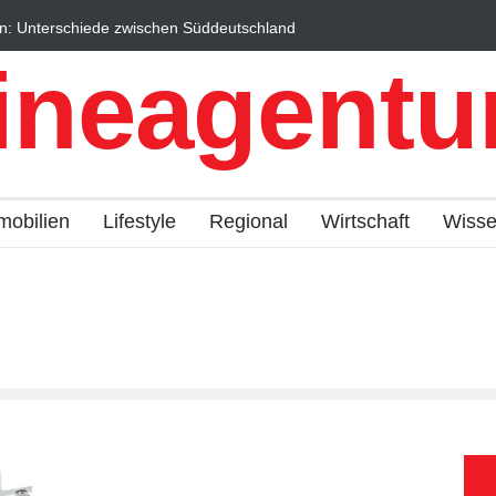
n: Unterschiede zwischen Süddeutschland
Wintersportorte als Wi
fach erklärt
Qualitätstourismus prof
ineagentur
mobilien
Lifestyle
Regional
Wirtschaft
Wiss