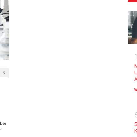
M
U
0
A
W
über
S
r
K