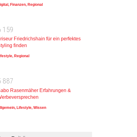
igital
,
Finanzen
,
Regional
6
1
5
9
riseur Friedrichshain für ein perfektes
tyling finden
ifestyle
,
Regional
5
8
8
7
abo Rasenmäher Erfahrungen &
erbeversprechen
llgemein
,
Lifestyle
,
Wissen