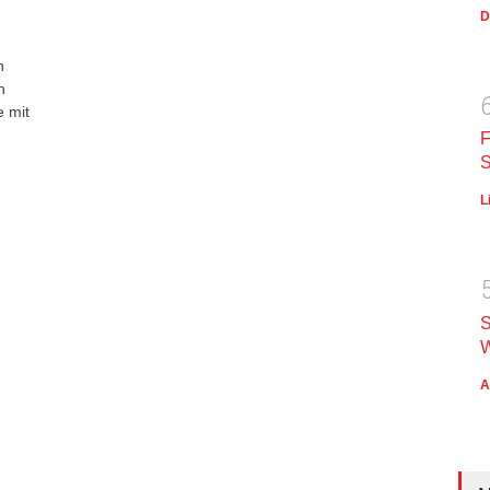
D
n
n
e mit
F
S
L
S
W
A