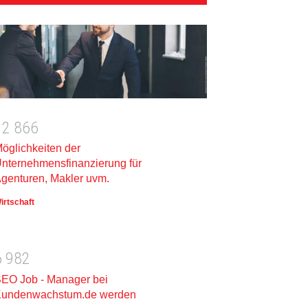
1
2
8
6
6
öglichkeiten der
nternehmensfinanzierung für
genturen, Makler uvm.
irtschaft
6
9
8
2
EO Job - Manager bei
undenwachstum.de werden