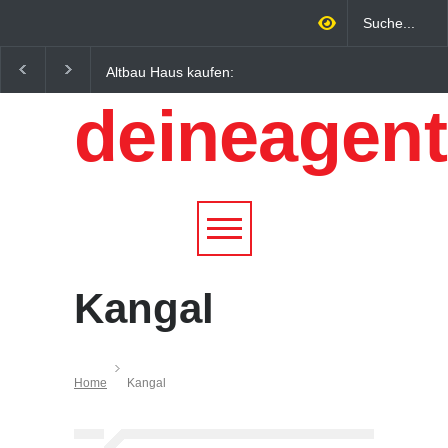
Altbau Haus kaufen:
Wintersportorte als
Unterschiede zwischen
Wirtschaftsfaktor: Wie
deineagent
Süddeutschland und
Alpenregionen von
Österreich einfach erklärt
Qualitätstourismus
profitieren
Kangal
Home
Kangal