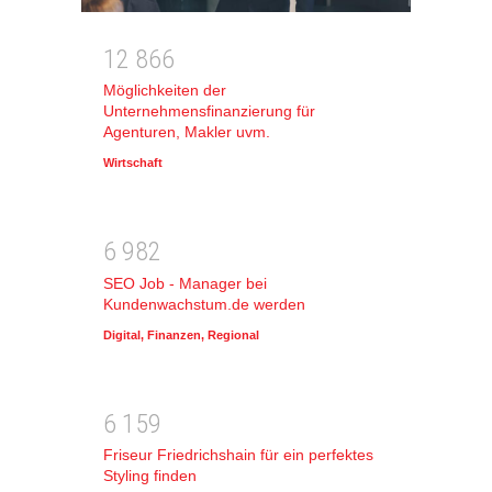
1
2
8
6
6
Möglichkeiten der
Unternehmensfinanzierung für
Agenturen, Makler uvm.
Wirtschaft
6
9
8
2
SEO Job - Manager bei
Kundenwachstum.de werden
Digital
,
Finanzen
,
Regional
6
1
5
9
Friseur Friedrichshain für ein perfektes
Styling finden