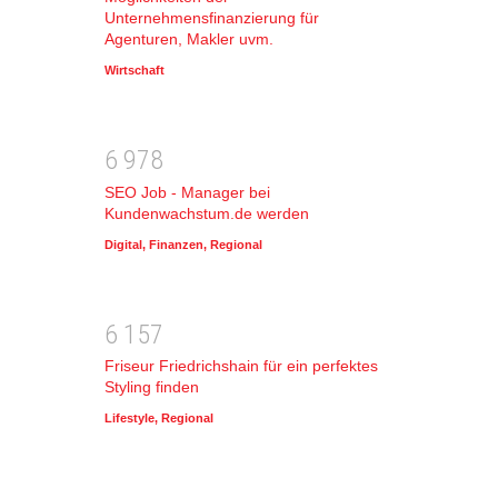
Unternehmensfinanzierung für
Agenturen, Makler uvm.
Wirtschaft
6
9
7
8
SEO Job - Manager bei
Kundenwachstum.de werden
Digital
,
Finanzen
,
Regional
6
1
5
7
Friseur Friedrichshain für ein perfektes
Styling finden
Lifestyle
,
Regional