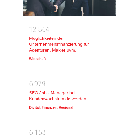
1
2
8
6
4
Möglichkeiten der
Unternehmensfinanzierung für
Agenturen, Makler uvm.
Wirtschaft
6
9
7
9
SEO Job - Manager bei
Kundenwachstum.de werden
Digital
,
Finanzen
,
Regional
6
1
5
8