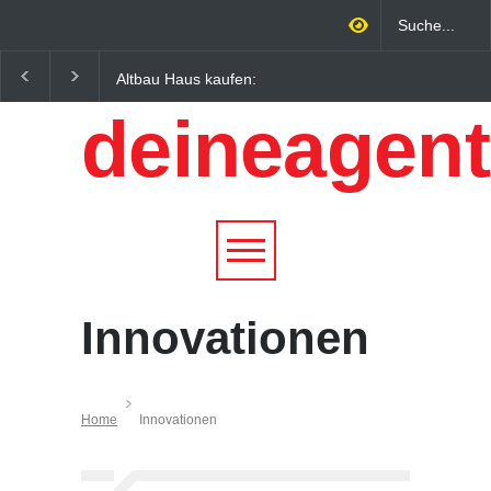
Altbau Haus kaufen:
Wintersportorte als
Unterschiede zwischen
Wirtschaftsfaktor: Wie
deineagent
Süddeutschland und
Alpenregionen von
Österreich einfach erklärt
Qualitätstourismus
profitieren
Innovationen
Home
Innovationen