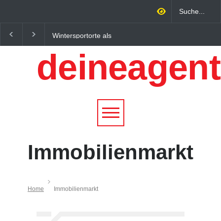
Wintersportorte als
Regionalökonomie im
Wirtschaftsfaktor: Wie
digitalen Zeitalter: W
deineagent
Alpenregionen von
lokale Expertise
Qualitätstourismus
Unternehmen nachhalt
profitieren
wachsen lässt
Immobilienmarkt
Home
Immobilienmarkt