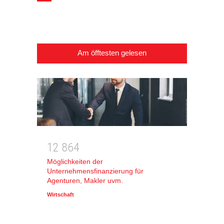
Am öfftesten gelesen
1
2
8
6
4
Möglichkeiten der
Unternehmensfinanzierung für
Agenturen, Makler uvm.
Wirtschaft