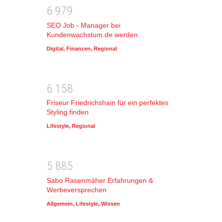
6
9
7
9
SEO Job - Manager bei
Kundenwachstum.de werden
Digital
,
Finanzen
,
Regional
6
1
5
8
Friseur Friedrichshain für ein perfektes
Styling finden
Lifestyle
,
Regional
5
8
8
5
Sabo Rasenmäher Erfahrungen &
Werbeversprechen
Allgemein
,
Lifestyle
,
Wissen