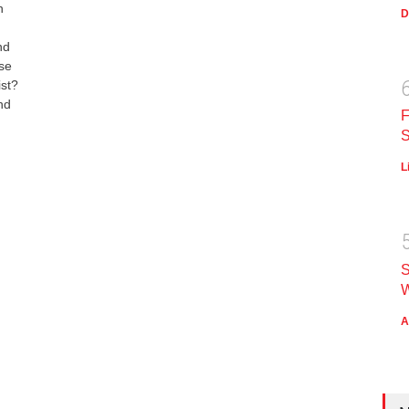
n
D
nd
se
ist?
nd
F
S
L
S
W
A