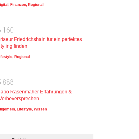
igital
,
Finanzen
,
Regional
6
1
6
0
riseur Friedrichshain für ein perfektes
tyling finden
ifestyle
,
Regional
5
8
8
8
abo Rasenmäher Erfahrungen &
erbeversprechen
llgemein
,
Lifestyle
,
Wissen