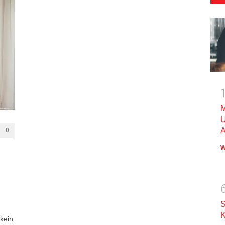
M
U
A
0
W
S
K
 kein