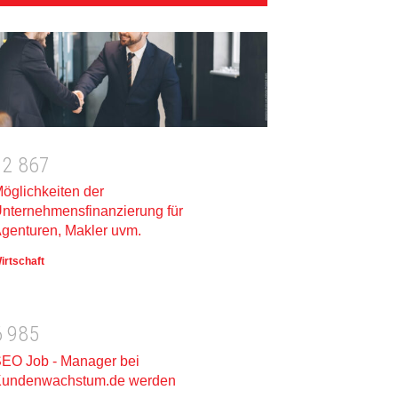
1
2
8
6
7
öglichkeiten der
nternehmensfinanzierung für
genturen, Makler uvm.
irtschaft
6
9
8
5
EO Job - Manager bei
undenwachstum.de werden