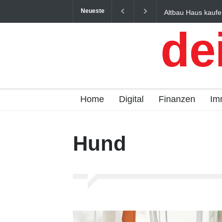
Neueste
Altbau Haus kaufe
und Österreich ein
de
Home
Digital
Finanzen
Im
Hund