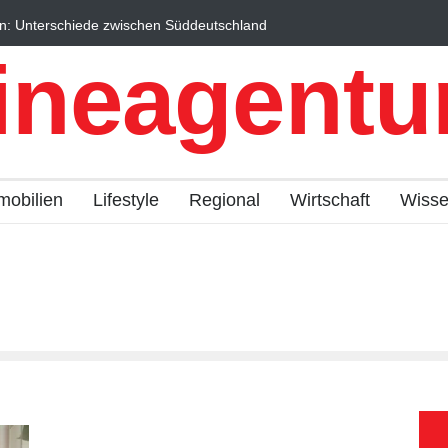
n: Unterschiede zwischen Süddeutschland
Wintersportorte als Wi
fach erklärt
Qualitätstourismus prof
ineagentur
mobilien
Lifestyle
Regional
Wirtschaft
Wiss