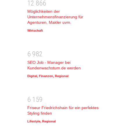
1
2
8
6
6
Möglichkeiten der
Unternehmensfinanzierung für
Agenturen, Makler uvm.
Wirtschaft
6
9
8
2
SEO Job - Manager bei
Kundenwachstum.de werden
Digital
,
Finanzen
,
Regional
6
1
5
9
Friseur Friedrichshain für ein perfektes
Styling finden
Lifestyle
,
Regional