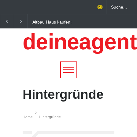
Altbau Haus kaufen:
Wintersportorte als
Unterschiede zwischen
Wirtschaftsfaktor: Wie
deineagent
Süddeutschland und
Alpenregionen von
Österreich einfach erklärt
Qualitätstourismus
profitieren
Hintergründe
Home
Hintergründe