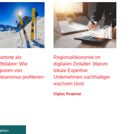
ortorte als
Regionalökonomie im
Spor
ftsfaktor: Wie
digitalen Zeitalter: Warum
kom
gionen von
lokale Expertise
im A
stourismus profitieren
Unternehmen nachhaltiger
Lifes
wachsen lässt
Digital
,
Regional
teilen