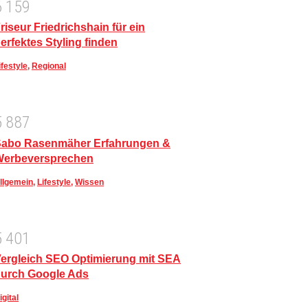
6
1
5
9
riseur Friedrichshain für ein
erfektes Styling finden
ifestyle
,
Regional
5
8
8
7
abo Rasenmäher Erfahrungen &
Werbeversprechen
llgemein
,
Lifestyle
,
Wissen
5
4
0
1
ergleich SEO Optimierung mit SEA
urch Google Ads
igital