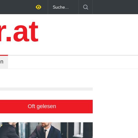
r: Warum lokale
Altbau Haus kaufen: Unterschiede zwische
chsen lässt
und Österreich einfach erklärt
.at
en
Oft gelesen