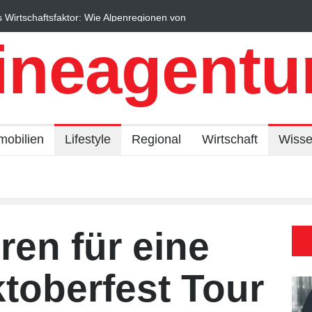
tor: Wie Alpenregionen von
Regionalökonomie im digitalen Zeitalte
Expertise Unternehmen nachhaltiger wa
ineagentur
mobilien
Lifestyle
Regional
Wirtschaft
Wiss
en für eine
toberfest Tour