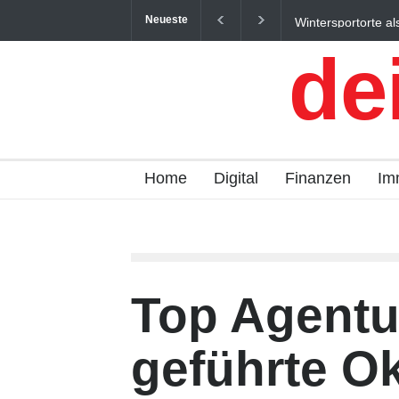
Neueste
Wintersportorte als Wirtschaftsfak
Qualitätstourismus profitieren
de
Home
Digital
Finanzen
Im
Top Agentur
geführte Ok