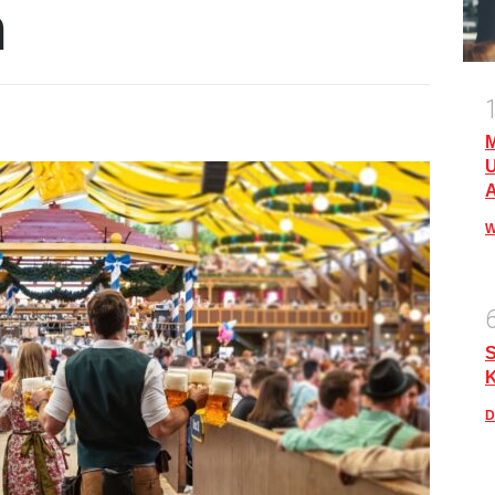
n
M
U
A
W
S
D