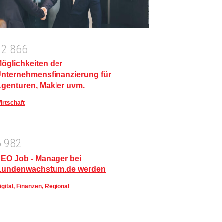
1
2
8
6
6
öglichkeiten der
nternehmensfinanzierung für
genturen, Makler uvm.
irtschaft
6
9
8
2
EO Job - Manager bei
Kundenwachstum.de werden
igital
,
Finanzen
,
Regional