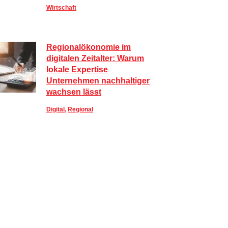
Wirtschaft
Regionalökonomie im
digitalen Zeitalter: Warum
lokale Expertise
Unternehmen nachhaltiger
wachsen lässt
Digital
,
Regional
Sportlich, aber stylisch: So
kombinieren Sie Activewear
im Alltag
Lifestyle