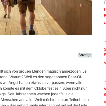
F
p
L
S
A
ühlt sich von großen Mengen magisch angezogen. Je
 Drang. Warum? Weil es den sogenannten Fear-Of-
ass wir Angst haben etwas zu verpassen, wenn alle
h könnte es mit dem Oktoberfest sein. Aber nicht nur
V
olgs. Seit Jahrzehnten wachen jedenfalls die
d
 Menschen aus aller Welt möchten daran Teilnehmen.
D
n – das gehört heute international mit auf die Liste