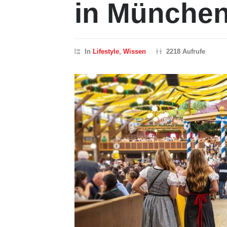
in Münche
In
Lifestyle
,
Wissen
2218 Aufrufe