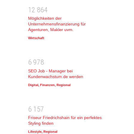
1
2
8
6
4
Möglichkeiten der
Unternehmensfinanzierung für
Agenturen, Makler uvm.
Wirtschaft
6
9
7
8
SEO Job - Manager bei
Kundenwachstum.de werden
Digital
,
Finanzen
,
Regional
6
1
5
7
Friseur Friedrichshain für ein perfektes
Styling finden
Lifestyle
,
Regional