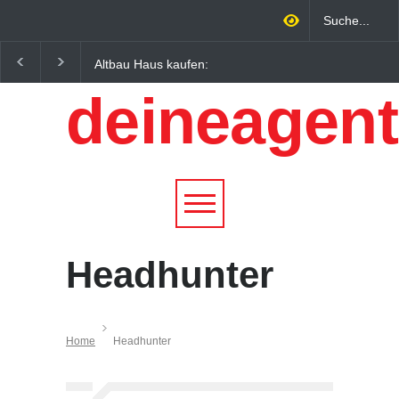
Altbau Haus kaufen:
Wintersportorte als
Unterschiede zwischen
Wirtschaftsfaktor: Wie
deineagent
Süddeutschland und
Alpenregionen von
Österreich einfach erklärt
Qualitätstourismus
profitieren
Headhunter
Home
Headhunter