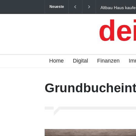
Neueste
Altbau Haus kaufe
und Österreich ein
de
Home
Digital
Finanzen
Im
Grundbucheint