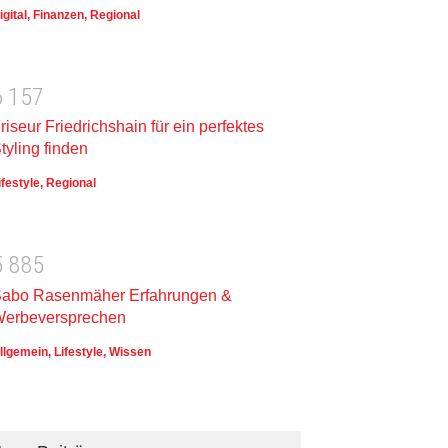
igital
,
Finanzen
,
Regional
6
1
5
7
riseur Friedrichshain für ein perfektes
tyling finden
ifestyle
,
Regional
5
8
8
5
abo Rasenmäher Erfahrungen &
erbeversprechen
llgemein
,
Lifestyle
,
Wissen