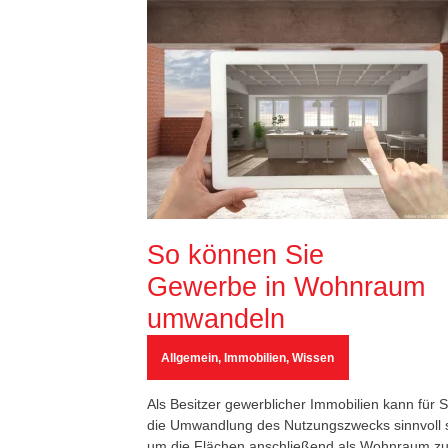
So können Sie
Gewerbe in Wohnraum
umwandeln
Allgemein
,
Immobilien
,
Wissen
Als Besitzer gewerblicher Immobilien kann für S
die Umwandlung des Nutzungszwecks sinnvoll s
um die Flächen anschließend als Wohnraum z