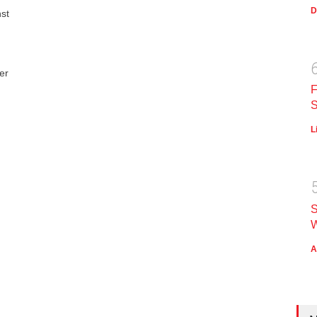
D
st
er
F
S
L
S
W
A