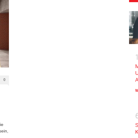
M
U
A
0
W
ie
S
ein,
K
u