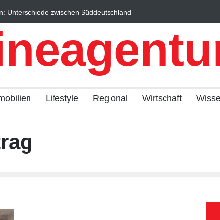
n: Unterschiede zwischen Süddeutschland
Wintersportorte als Wi
fach erklärt
Qualitätstourismus prof
ineagentur
mobilien
Lifestyle
Regional
Wirtschaft
Wiss
rag