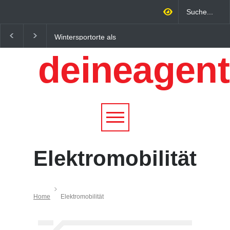
Wintersportorte als
Regionalökonomie im
Wirtschaftsfaktor: Wie
digitalen Zeitalter: W
deineagent
Alpenregionen von
lokale Expertise
Qualitätstourismus
Unternehmen nachhalt
profitieren
wachsen lässt
Elektromobilität
Home
Elektromobilität