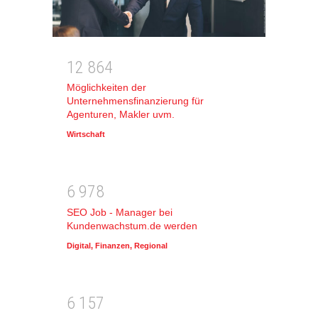
1
2
8
6
4
Möglichkeiten der
Unternehmensfinanzierung für
Agenturen, Makler uvm.
Wirtschaft
6
9
7
8
SEO Job - Manager bei
Kundenwachstum.de werden
Digital
,
Finanzen
,
Regional
6
1
5
7