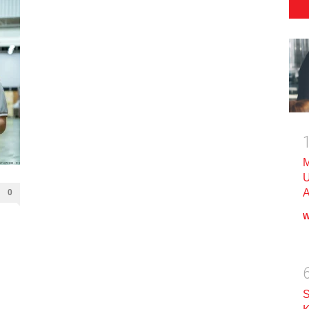
M
U
A
0
W
S