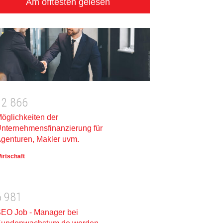
Am öfftesten gelesen
1
2
8
6
6
öglichkeiten der
nternehmensfinanzierung für
genturen, Makler uvm.
irtschaft
6
9
8
1
EO Job - Manager bei