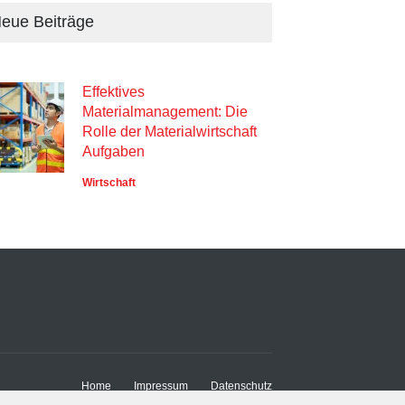
eue Beiträge
Effektives
Materialmanagement: Die
Rolle der Materialwirtschaft
Aufgaben
Wirtschaft
Home
Impressum
Datenschutz