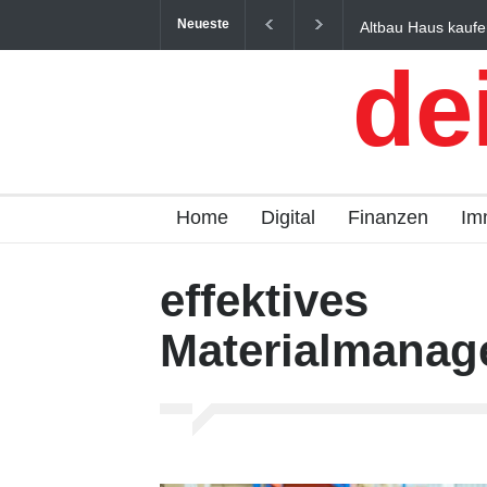
Neueste
Altbau Haus kaufe
und Österreich ein
de
Home
Digital
Finanzen
Im
effektives
Materialmanag