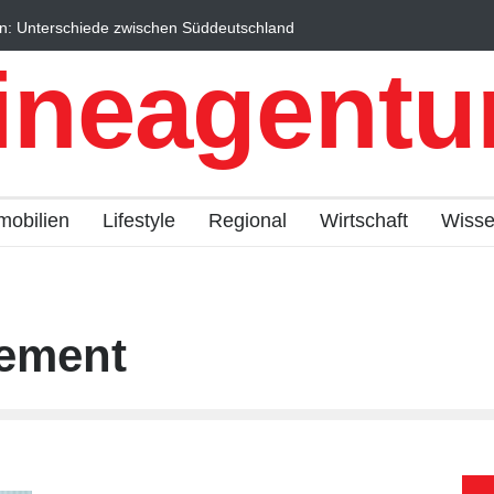
n: Unterschiede zwischen Süddeutschland
Wintersportorte als Wi
fach erklärt
Qualitätstourismus prof
ineagentur
mobilien
Lifestyle
Regional
Wirtschaft
Wiss
ement