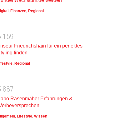
undenwachstum.de werden
igital
,
Finanzen
,
Regional
6
1
5
9
riseur Friedrichshain für ein perfektes
tyling finden
ifestyle
,
Regional
5
8
8
7
abo Rasenmäher Erfahrungen &
erbeversprechen
llgemein
,
Lifestyle
,
Wissen