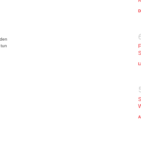
K
D
 den
 tun
F
S
L
S
W
A