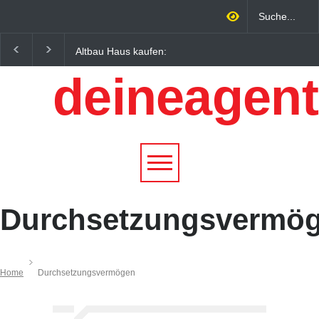
Altbau Haus kaufen:
Wintersportorte als
Unterschiede zwischen
Wirtschaftsfaktor: Wie
deineagent
Süddeutschland und
Alpenregionen von
Österreich einfach erklärt
Qualitätstourismus
profitieren
Durchsetzungsvermö
Home
Durchsetzungsvermögen