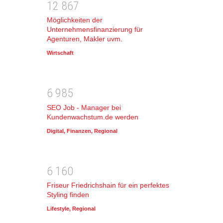
1
2
8
6
7
Möglichkeiten der
Unternehmensfinanzierung für
Agenturen, Makler uvm.
Wirtschaft
6
9
8
5
SEO Job - Manager bei
Kundenwachstum.de werden
Digital
,
Finanzen
,
Regional
6
1
6
0
Friseur Friedrichshain für ein perfektes
Styling finden
Lifestyle
,
Regional