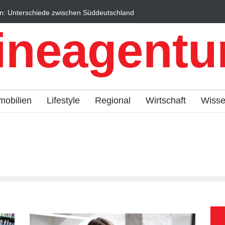
Unterschiede zwischen Süddeutschland
Wintersportorte als Wirts
h erklärt
Qualitätstourismus profiti
ineagentur
mobilien
Lifestyle
Regional
Wirtschaft
Wiss