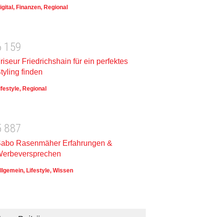
igital
,
Finanzen
,
Regional
6
1
5
9
riseur Friedrichshain für ein perfektes
tyling finden
ifestyle
,
Regional
5
8
8
7
abo Rasenmäher Erfahrungen &
erbeversprechen
llgemein
,
Lifestyle
,
Wissen