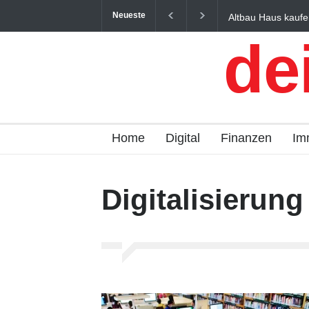
Neueste
Altbau Haus kaufen: 
und Österreich einfac
de
Home
Digital
Finanzen
Im
Digitalisierung