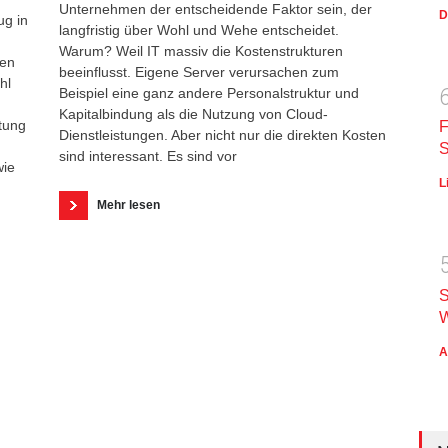
Unternehmen der entscheidende Faktor sein, der
D
ug in
langfristig über Wohl und Wehe entscheidet.
Warum? Weil IT massiv die Kostenstrukturen
nen
beeinflusst. Eigene Server verursachen zum
hl
Beispiel eine ganz andere Personalstruktur und
Kapitalbindung als die Nutzung von Cloud-
tung
F
Dienstleistungen. Aber nicht nur die direkten Kosten
S
sind interessant. Es sind vor
wie
L
Mehr lesen
S
W
A