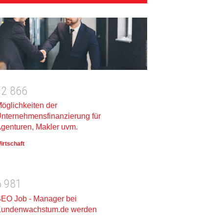
1
2
8
6
6
öglichkeiten der
nternehmensfinanzierung für
genturen, Makler uvm.
irtschaft
6
9
8
1
EO Job - Manager bei
undenwachstum.de werden