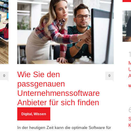
M
U
Wie Sie den
A
0
0
passgenauen
W
Unternehmenssoftware
Anbieter für sich finden
Digital
,
Wissen
S
K
In der heutigen Zeit kann die optimale Software für