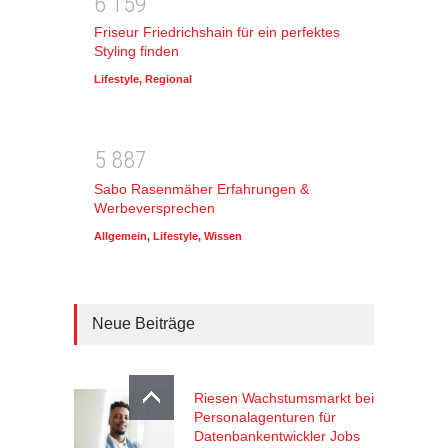
6
1
5
9
Friseur Friedrichshain für ein perfektes
Styling finden
Lifestyle
,
Regional
5
8
8
7
Sabo Rasenmäher Erfahrungen &
Werbeversprechen
Allgemein
,
Lifestyle
,
Wissen
Neue Beiträge
Riesen Wachstumsmarkt bei
Personalagenturen für
Datenbankentwickler Jobs