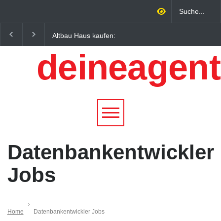
Altbau Haus kaufen:
Wintersportorte als
Unterschiede zwischen
Wirtschaftsfaktor: Wie
deineagent
Süddeutschland und
Alpenregionen von
Österreich einfach erklärt
Qualitätstourismus
profitieren
Datenbankentwickler
Jobs
Home
Datenbankentwickler Jobs