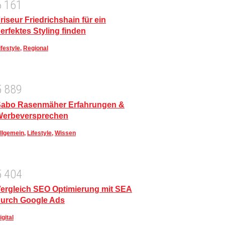
6
1
6
1
riseur Friedrichshain für ein
erfektes Styling finden
ifestyle
,
Regional
5
8
8
9
abo Rasenmäher Erfahrungen &
Werbeversprechen
llgemein
,
Lifestyle
,
Wissen
5
4
0
4
ergleich SEO Optimierung mit SEA
urch Google Ads
igital