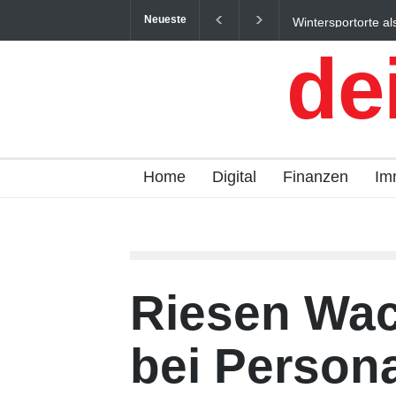
Neueste
Wintersportorte als Wirtschaftsfaktor: Wie Alpen
Qualitätstourismus profitieren
de
Home
Digital
Finanzen
Im
Riesen Wa
bei Person