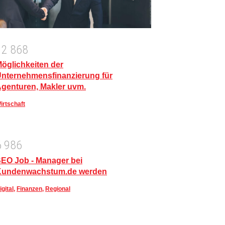
1
2
8
6
8
öglichkeiten der
nternehmensfinanzierung für
genturen, Makler uvm.
irtschaft
6
9
8
6
EO Job - Manager bei
Kundenwachstum.de werden
igital
,
Finanzen
,
Regional