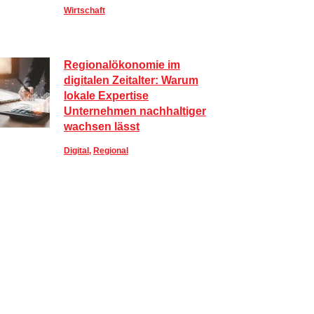
Wirtschaft
Regionalökonomie im
digitalen Zeitalter: Warum
lokale Expertise
Unternehmen nachhaltiger
wachsen lässt
Digital
,
Regional
Sportlich, aber stylisch: So
kombinieren Sie Activewear
im Alltag
Lifestyle