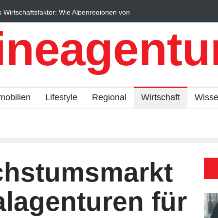
regionen von
Regionalökonomie im digitalen Zeitalter: Warum lokal
Expertise Unternehmen nachhaltiger wachsen lässt
ineagentur
mobilien
Lifestyle
Regional
Wirtschaft
Wiss
chstumsmarkt
alagenturen für