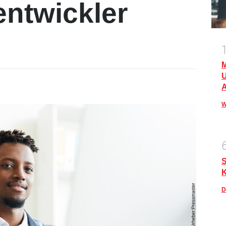
ntwickler
M
U
A
W
S
D