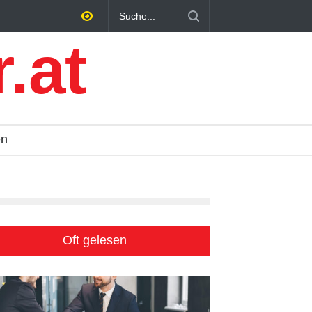
e
Altbau Haus kaufen: Unterschiede zwischen Süddeutschl
und Österreich einfach erklärt
.at
en
Oft gelesen