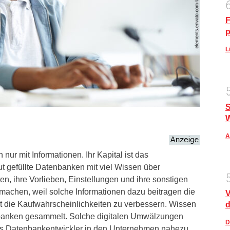
F
p
L
S
A
ur mit Informationen. Ihr Kapital ist das
t gefüllte Datenbanken mit viel Wissen über
en, ihre Vorlieben, Einstellungen und ihre sonstigen
achen, weil solche Informationen dazu beitragen die
V
t die Kaufwahrscheinlichkeiten zu verbessern. Wissen
d
nbanken gesammelt. Solche digitalen Umwälzungen
D
als Datenbankentwickler in den Unternehmen nahezu