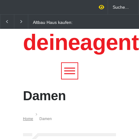
Altbau Haus kaufen:
Wintersportorte als
Unterschiede zwischen
Wirtschaftsfaktor: Wie
deineagent
Süddeutschland und
Alpenregionen von
Österreich einfach erklärt
Qualitätstourismus
profitieren
Damen
Home
Damen