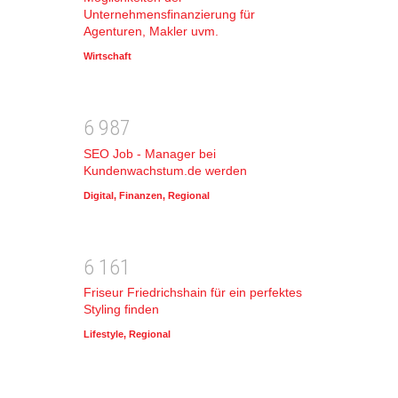
Unternehmensfinanzierung für
Agenturen, Makler uvm.
Wirtschaft
6
9
8
7
SEO Job - Manager bei
Kundenwachstum.de werden
Digital
,
Finanzen
,
Regional
6
1
6
1
Friseur Friedrichshain für ein perfektes
Styling finden
Lifestyle
,
Regional