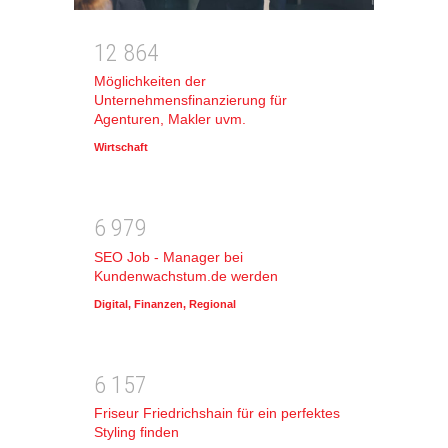
1
2
8
6
4
Möglichkeiten der
Unternehmensfinanzierung für
Agenturen, Makler uvm.
Wirtschaft
6
9
7
9
SEO Job - Manager bei
Kundenwachstum.de werden
Digital
,
Finanzen
,
Regional
6
1
5
7
Friseur Friedrichshain für ein perfektes
Styling finden