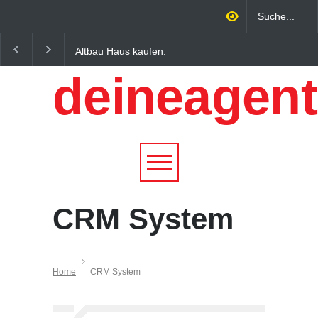
Altbau Haus kaufen:
Wintersportorte als
Unterschiede zwischen
Wirtschaftsfaktor: Wie
deineagent
Süddeutschland und
Alpenregionen von
Österreich einfach erklärt
Qualitätstourismus
profitieren
CRM System
Home
CRM System